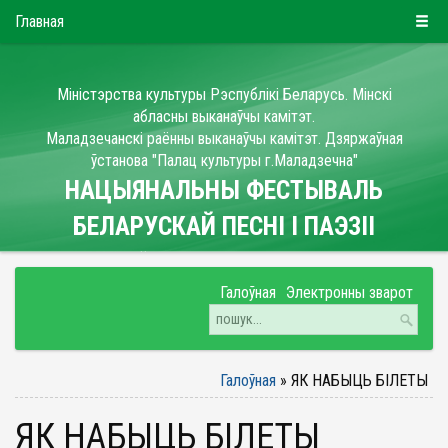
БЕЛ
РУС
ENG
Пятница, 7 августа 2026
Главная
Міністэрства культуры Рэспублікі Беларусь. Мінскі
абласны выканаўчы камітэт.
Маладзечанскі раённы выканаўчы камітэт. Дзяржаўная
ўстанова "Палац культуры г.Маладзечна"
НАЦЫЯНАЛЬНЫ ФЕСТЫВАЛЬ
БЕЛАРУСКАЙ ПЕСНІ І ПАЭЗІІ
“МАЛАДЗЕЧНА”
Галоўная
электронны зварот
Галоўная
»
ЯК НАБЫЦЬ БІЛЕТЫ
ЯК НАБЫЦЬ БІЛЕТЫ