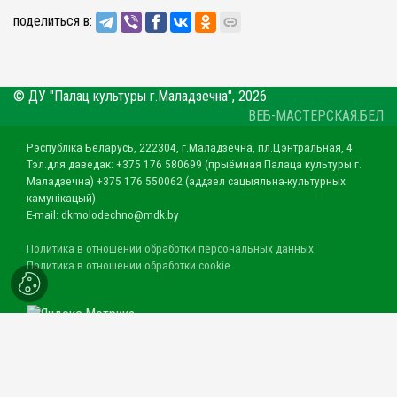
поделиться в:
© ДУ "Палац культуры г.Маладзечна", 2026
ВЕБ-МАСТЕРСКАЯ.БЕЛ
Рэспубліка Беларусь, 222304, г.Маладзечна, пл.Цэнтральная, 4
Тэл.для даведак: +375 176 580699 (прыёмная Палаца культуры г.
Маладзечна) +375 176 550062 (аддзел сацыяльна-культурных
камунікацый)
E-mail: dkmolodechno@mdk.by
Политика в отношении обработки персональных данных
Политика в отношении обработки cookie
электронны зварот
Кантакты